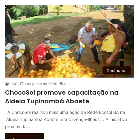
Destaques
C&C
1 de junho de 2026
0
ChocoSol promove capacitação na
Aldeia Tupinambá Abaeté
A ChocoSol realizou mais uma ação da Rede Ecosol BA na
Aldeia Tupinambá Abaeté, em Olivença-Ilhéus´.. A iniciativa
promovida…