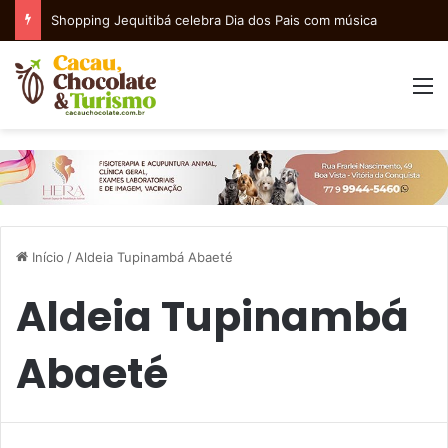
Shopping Jequitibá celebra Dia dos Pais com música
M
Início
/
Aldeia Tupinambá Abaeté
Aldeia Tupinambá
Abaeté