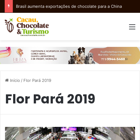
Brasil aumenta exportações de chocolate para a China
M
Início
/
Flor Pará 2019
Flor Pará 2019