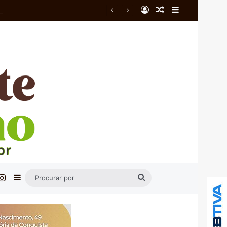
Entrar
Artigo aleatório
Barra Latera
ra
cebook
Instagram
Barra Lateral
Procurar
por