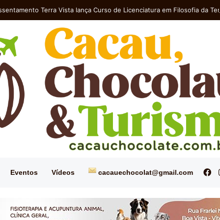
ssentamento Terra Vista lança Curso de Licenciatura em Filosofia da Ter
Fa
Eventos
Vídeos
cacauechocolat@gmail.com