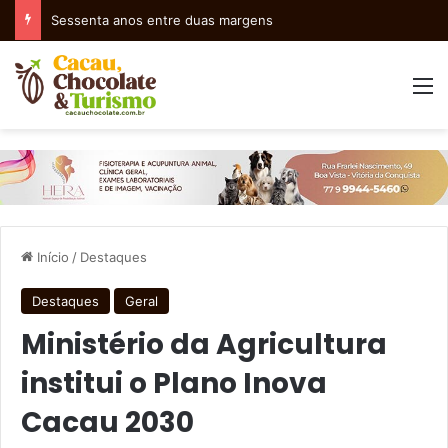
Assentamento Terra Vista lança Curso de Licenciatura em Filosofia da Terra
M
Início
/
Destaques
Destaques
Geral
Ministério da Agricultura
institui o Plano Inova
Cacau 2030