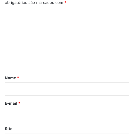
obrigatórios são marcados com
*
C
o
m
e
n
t
á
r
Nome
*
i
o
*
E-mail
*
Site