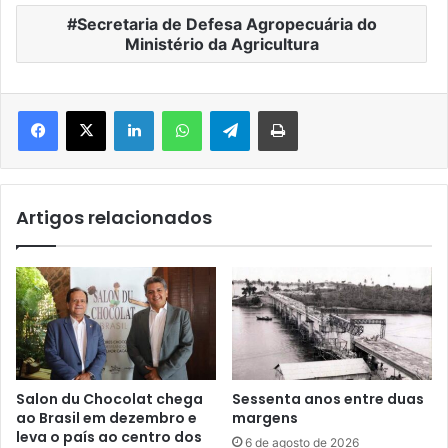
Secretaria de Defesa Agropecuária do
Ministério da Agricultura
Facebook
X
Linkedin
WhatsApp
Telegram
Imprimir
Artigos relacionados
Salon du Chocolat chega
Sessenta anos entre duas
ao Brasil em dezembro e
margens
leva o país ao centro dos
6 de agosto de 2026