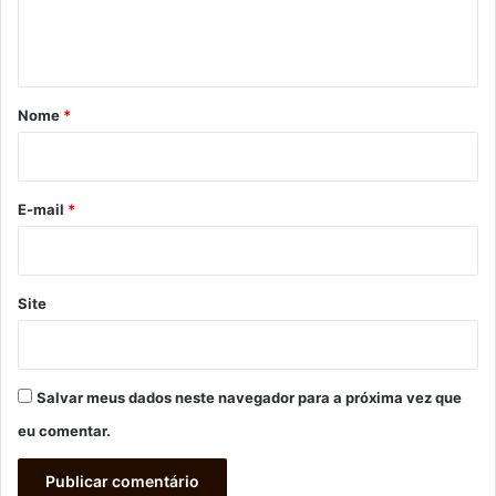
n
t
á
r
Nome
*
i
o
*
E-mail
*
Site
Salvar meus dados neste navegador para a próxima vez que
eu comentar.