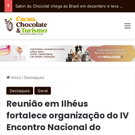
Sessenta anos entre duas margens
M
Início
/
Destaques
Destaques
Geral
Reunião em Ilhéus
fortalece organização do IV
Encontro Nacional do