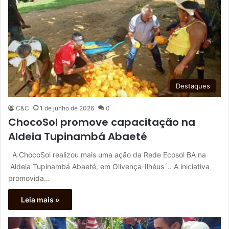
Destaques
C&C
1 de junho de 2026
0
ChocoSol promove capacitação na
Aldeia Tupinambá Abaeté
A ChocoSol realizou mais uma ação da Rede Ecosol BA na
Aldeia Tupinambá Abaeté, em Olivença-Ilhéus´.. A iniciativa
promovida…
Leia mais »