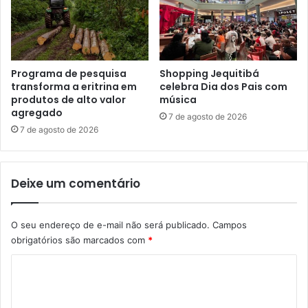
Programa de pesquisa
Shopping Jequitibá
transforma a eritrina em
celebra Dia dos Pais com
produtos de alto valor
música
agregado
7 de agosto de 2026
7 de agosto de 2026
Deixe um comentário
O seu endereço de e-mail não será publicado.
Campos
obrigatórios são marcados com
*
C
o
m