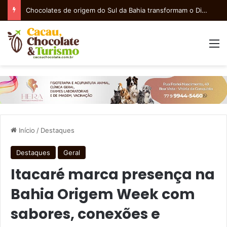
Chocolates de origem do Sul da Bahia transformam o Dia dos Pais numa experiência de sabor e afeto
M
Início
/
Destaques
Destaques
Geral
Itacaré marca presença na
Bahia Origem Week com
sabores, conexões e