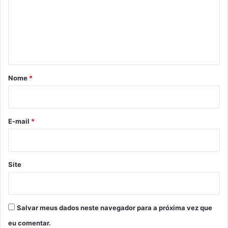
e
n
t
á
r
Nome
*
i
o
*
E-mail
*
Site
Salvar meus dados neste navegador para a próxima vez que
eu comentar.