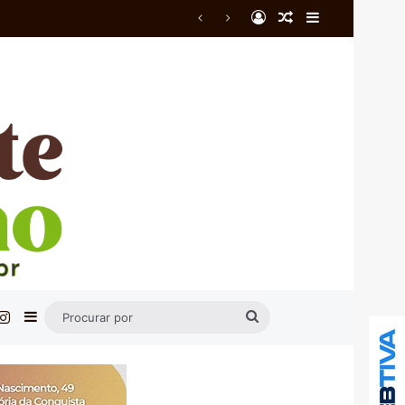
Entrar
Artigo aleatório
Barra Latera
ado
cebook
Instagram
Barra Lateral
Procurar
por