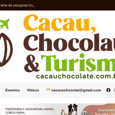
rama de pesquisa transforma a eritrina em produtos de alto valor agreg
Fa
Eventos
Vídeos
cacauechocolat@gmail.com