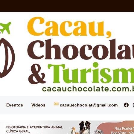
ma de pesquisa transforma a eritrina em produtos de alto valor agrega
Fa
Eventos
Vídeos
cacauechocolat@gmail.com