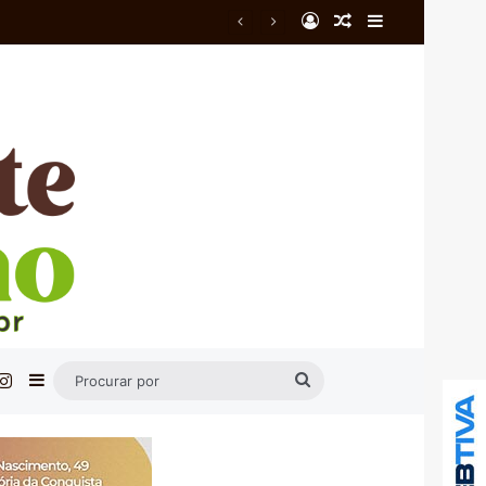
Entrar
Artigo aleatório
Barra Latera
do
cebook
Instagram
Barra Lateral
Procurar
por