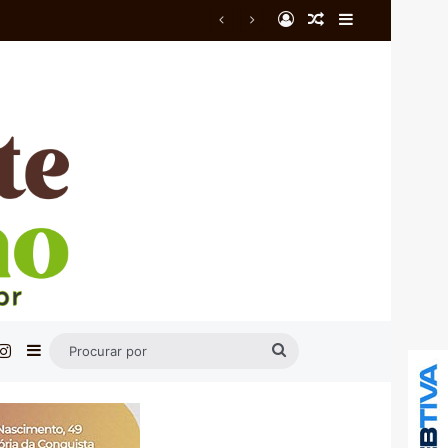
Entrar
Artigo aleatório
Barra Latera
do
cebook
Instagram
Barra Lateral
Procurar
por