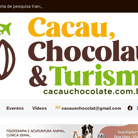
ma de pesquisa transforma a eritrina em produtos de alto valor agrega
Fa
Eventos
Vídeos
cacauechocolat@gmail.com