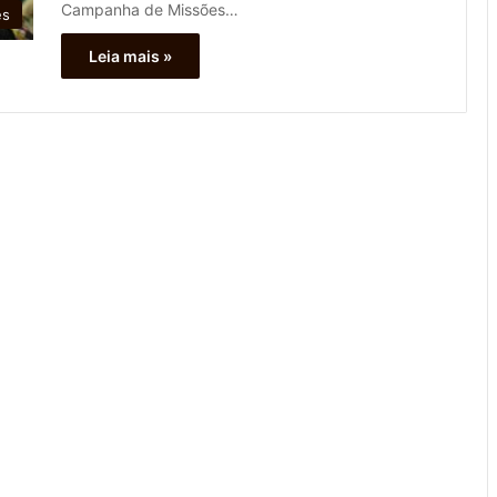
Campanha de Missões…
es
Leia mais »