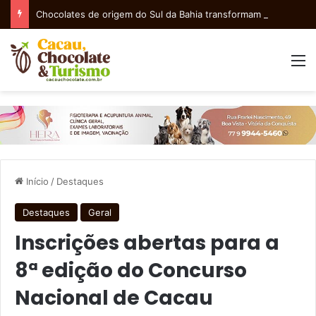
Chocolates de origem do Sul da Bahia transformam o Dia dos Pais numa experiência de sabor e afeto
M
Início
/
Destaques
Destaques
Geral
Inscrições abertas para a
8ª edição do Concurso
Nacional de Cacau