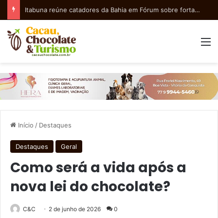
Combate à pragas e doenças no cacau: capacitação na Biofábrica da Bahia capacitou produtores para safra mais saudável
M
Início
/
Destaques
Destaques
Geral
Como será a vida após a
nova lei do chocolate?
C&C
2 de junho de 2026
0