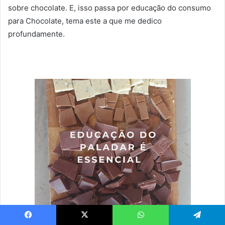
sobre chocolate.
E, isso passa por educação do consumo
para Chocolate, tema este a que me dedico
profundamente.
Facebook
X
WhatsApp
Telegram